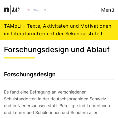
Navigation
Footer
Zum Inhalt springen.
Menü
TAMoLi – Texte, Aktivitäten und Motivationen
im Literaturunterricht der Sekundarstufe I
Forschungsdesign und Ablauf
Forschungsdesign
Es fand eine Befragung an verschiedenen
Schulstandorten in der deutschsprachigen Schweiz
und in Niedersachsen statt. Beteiligt sind Lehrerinnen
und Lehrer und Schülerinnen und Schülern aller